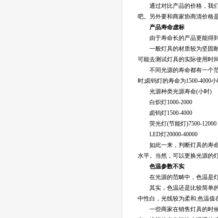
通过对比产品的价格，我们可
吧。另外要和商家协商清价格
产品寿命虚标
由于寿命长的产品更能得到消
一般灯具的材质较为坚固耐用
可能去测试灯具的实际使用时
不同光源的寿命都有一个范围，
时;卤钨灯的寿命为1500-4000小
光源种类光源寿命(小时)
白炽灯1000-2000
卤钨灯1500-4000
荧光灯(节能灯)7500-12000
LED
灯20000-40000
如此一来，判断灯具的寿命是
水平。当然，可以更换光源的
色温参数不实
在光源的范畴中，色温是灯具
其实，色温还是比较简单的一项参
中性白，光线较为柔和;色温值
一些商家在销售灯具的时候，