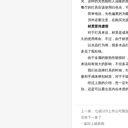
光，这样的光色能给人温暖的感
餐厅的灯具应该使用白色光，
简单地说，光色偏黄的为暖色
另外还要注意，在购买光源时
材质宣传虚假
对于灯具来说，材质是成本的
久的使用寿命。不过，由于材
以水晶灯为例，很多水晶灯的
多花了冤枉钱。
由于金属的散热性能很好，也
来说却有很大的影响，不但多
我们在选择灯具的时候，对产
量和手感来辨别材质，对于不
经过上面的介绍，您一定对照
别，还是可以看出其内在本质
上一条：
七成LED上市公司预告
没有下一条了
< 返回上级新闻